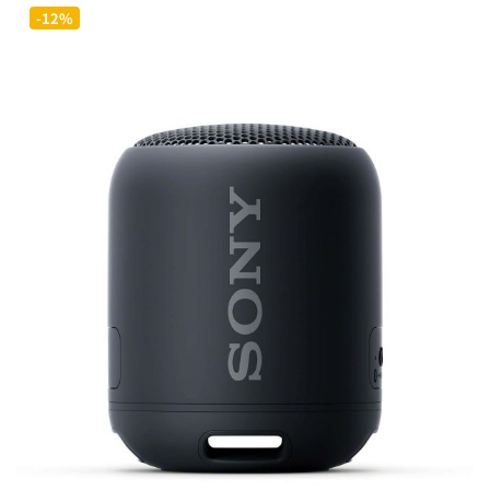
为：
价
-12%
£29.00。
格
为：
£19.00。