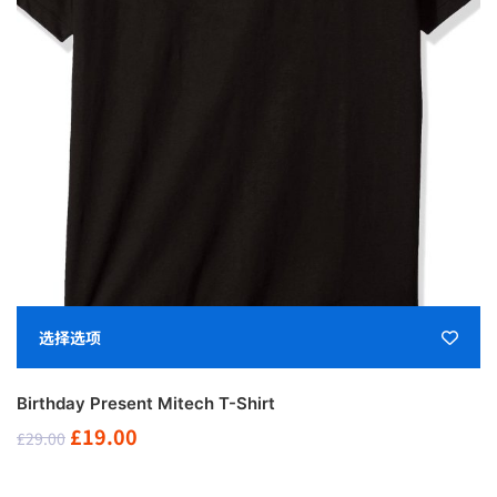
本产品有多种变体。 可在产品页面上选择这些选项
选择选项
Birthday Present Mitech T-Shirt
原
当
£
19.00
£
29.00
价
前