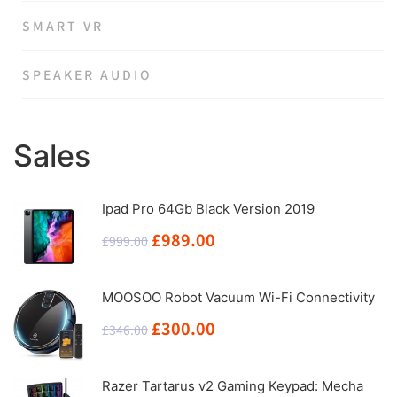
SMART VR
SPEAKER AUDIO
Sales
Ipad Pro 64Gb Black Version 2019
原
当
£
989.00
£
999.00
价
前
为：
价
MOOSOO Robot Vacuum Wi-Fi Connectivity
£999.00。
格
原
当
£
300.00
£
346.00
为：
价
前
£989.00。
为：
价
Razer Tartarus v2 Gaming Keypad: Mecha