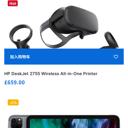
Hot
加入购物车
HP DeskJet 2755 Wireless All-in-One Printer
£
659.00
-1%