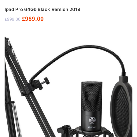
Ipad Pro 64Gb Black Version 2019
原
当
£
989.00
£
999.00
价
前
为：
价
£999.00。
格
为：
£989.00。