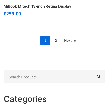
MiBook Mitech 13-inch Retina Display
£
259.00
1
2
Next
Search
for:
Categories