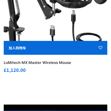
加入购物车
LoMitech MX Master Wireless Mouse
£
1,120.00