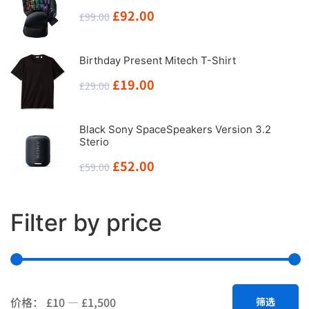
£346.00。
格
原
当
£
92.00
£
99.00
为：
价
前
£300.00。
为：
价
Birthday Present Mitech T-Shirt
£99.00。
格
原
当
£
19.00
£
29.00
为：
价
前
£92.00。
为：
价
Black Sony SpaceSpeakers Version 3.2
Sterio
£29.00。
格
原
当
£
52.00
£
59.00
为：
价
前
£19.00。
为：
价
Filter by price
£59.00。
格
为：
£52.00。
最
最
价格：
£10
—
£1,500
筛选
低
高