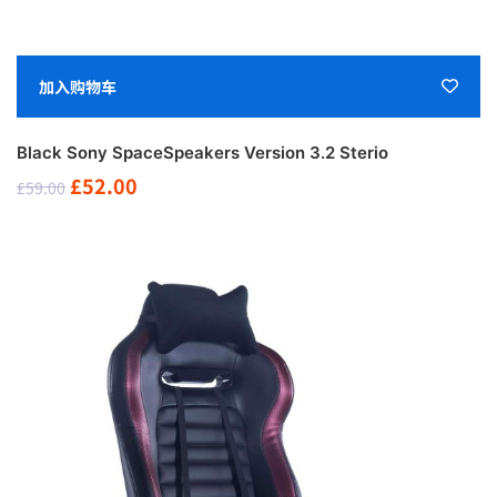
加入购物车
Black Sony SpaceSpeakers Version 3.2 Sterio
原
当
£
52.00
£
59.00
价
前
为：
价
£59.00。
格
为：
£52.00。