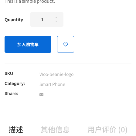
This is a simple product.
为：
价
£999.00。
格
Ipad
Quantity
为：
Pro
£989.00。
64Gb
Black
加入购物车
Version
2019
quantity
SKU
Woo-beanie-logo
Category:
Smart Phone
Share:
描述
其他信息
用户评价 (0)