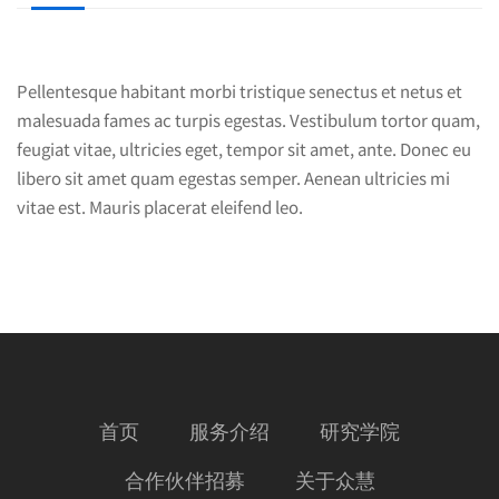
Pellentesque habitant morbi tristique senectus et netus et
malesuada fames ac turpis egestas. Vestibulum tortor quam,
feugiat vitae, ultricies eget, tempor sit amet, ante. Donec eu
libero sit amet quam egestas semper. Aenean ultricies mi
vitae est. Mauris placerat eleifend leo.
首页
服务介绍
研究学院
合作伙伴招募
关于众慧