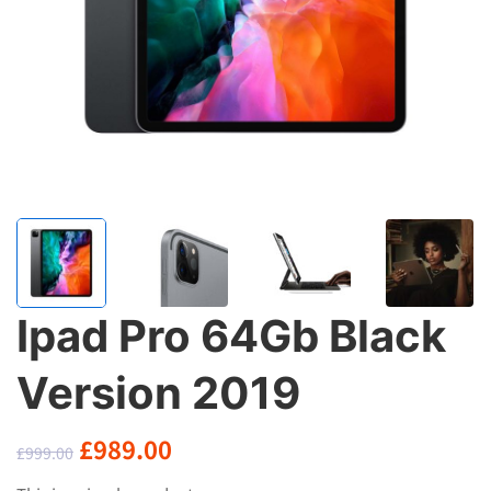
Ipad Pro 64Gb Black
Version 2019
原
当
£
989.00
£
999.00
价
前