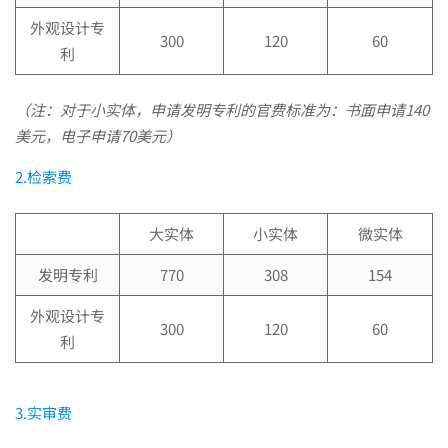
速
外观设计专
300
120
60
利
查
（注：对于小实体，申请发明专利的官费标准为：书面申请140
美元，电子申请70美元）
你
2.检索费
的
大实体
小实体
微实体
发明专利
770
308
154
美
外观设计专
300
120
60
利
国
3.实审费
专