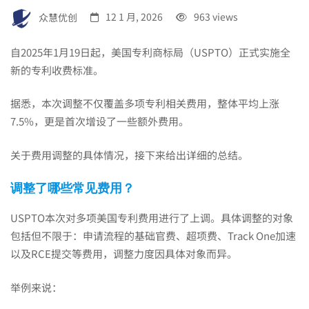
动
众慧优创
12 1 月, 2026
963 views
自2025年1月19日起，美国专利商标局（USPTO）正式实施全
态|2025
新的专利收费标准。
据悉，本次调整不仅覆盖多项专利相关费用，整体平均上涨
美
7.5%，更是首次增设了一些额外费用。
关于费用调整的具体情况，接下来给出详细的总结。
国
调整了哪些常见费用？
专
USPTO本次对多项美国专利费用进行了上调。具体调整的对象
包括但不限于：申请流程的基础官费、超项费、Track One加速
利
以及RCE提交等费用，调整力度因具体对象而异。
举例来说：