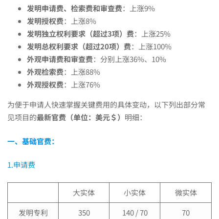
费
发明申请费、检索费和审查费
：上涨9%
发明授权费
：上涨8%
用
发明独立权利要求（超过3项）费
：上涨25%
发明总权利要求（超过20项）费
：上涨100%
大
外观申请费和审查费
：分别上涨36%、10%
外观检索费
：上涨88%
外观授权费
：上涨76%
调
为便于申请人快速掌握关键费用的具体变动，以下列出部分常
见项目的
最新官费（单位：美元＄）
明细：
整！
一、基础官费：
一
1.申请费
文
大实体
小实体
微实体
发明专利
350
140 / 70
70