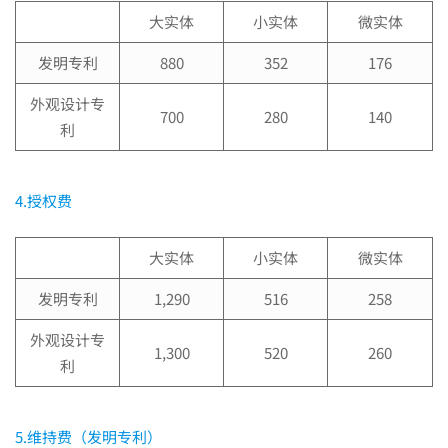
大实体
小实体
微实体
利
发明专利
880
352
176
外观设计专
申
700
280
140
利
请
4.授权费
费
大实体
小实体
微实体
发明专利
1,290
516
258
用
外观设计专
1,300
520
260
利
5.维持费（发明专利）