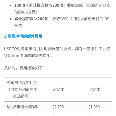
100
项＜累计提交数≤
2
00项
：收取$500（扣除之前已支
付的IDS官费）
累计提交数＞200项
：收取$800（扣除之前已支付的IDS
官费）
2.续案申请的额外费用
USPTO对续案申请引入时间梯度的收费，即在一定条件下，将
针对续案申请收取额外费用。
具体的，费用标准如下：
续案申请提交时间
（自本系列最早申
大实体
小实体
请日起算）
超过6年但未满9年
$2,700
$1,080