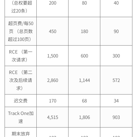
（总权要超
200
80
40
过20条）
超页费/每50
页 （总页数
450
180
90
超过100页）
RCE （第一
1,500
600
300
次请求）
RCE （第二
次及后续请
2,860
1,144
572
求）
迟交费
170
68
34
Track One加
4,515
1,806
903
速
期末放弃