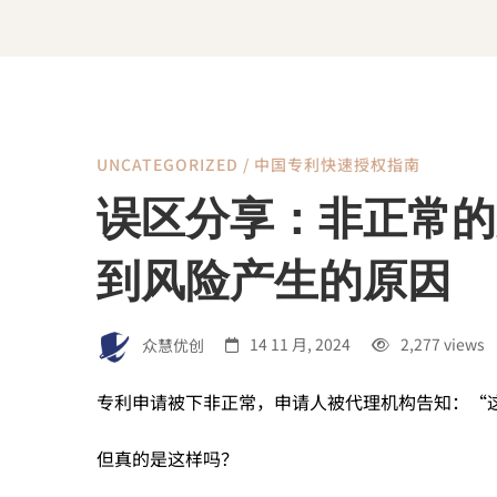
UNCATEGORIZED
/
中国专利快速授权指南
误
误区分享：非正常的
区
到风险产生的原因
分
众慧优创
14 11 月, 2024
2,277 views
享：
专利申请被下非正常，申请人被代理机构告知：“
但真的是这样吗？
非