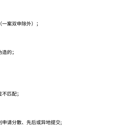
（一案双申除外）；
伪造的；
显不匹配；
申请分散、先后或异地提交;