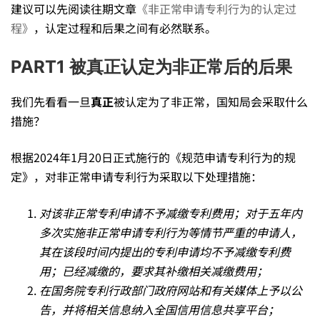
建议可以先阅读往期文章
《非正常申请专利行为的认定过
请
程》
，认定过程和后果之间有必然联系。
PART1 被真正认定为非正常后的后果
的
我们先看看一旦
真正
被认定为了非正常，国知局会采取什么
后
措施？
根据2024年1月20日正式施行的《规范申请专利行为的规
果：
定》，对非正常申请专利行为采取以下处理措施：
被
对该非正常专利申请不予减缴专利费用；对于五年内
多次实施非正常申请专利行为等情节严重的申请人，
其在该段时间内提出的专利申请均不予减缴专利费
认
用；已经减缴的，要求其补缴相关减缴费用；
在国务院专利行政部门政府网站和有关媒体上予以公
告，并将相关信息纳入全国信用信息共享平台；