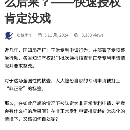
么后果？——快速授权
为
肯定没戏
非
众慧优创
5 11 月, 2024
3,383 views
正
近几年，国知局严打非正常专利申请行为，并部署了专项整
治行动，各省知识产权部门批次通报核查非正常专利申请情
常
况并要求整改。
专
对于这场全国性的核查，人人惶恐自家的专利申请被打上
“非正常”的标签。
利
那么，在如此严峻的情况下被认定为非正常专利申请，究竟
会有什么样的后果呢？在非正常专利申请排查趋向常态化的
申
情境下，又该如何自处呢？