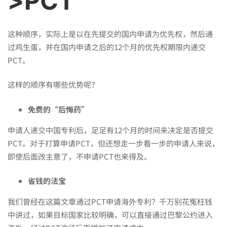
>PCT
完
这种顺序，实际上是以在先提交的国内申请为优先权，然后通
这
过鸡生蛋，并在国内申请之后的12个月的优先权期限内递交
PCT。
篇
这样的顺序有哪些优势呢？
你
免费的“后悔药”
申请人递交中国专利后，足足有12个月的时间来决定是否提交
PCT。对于打算申请PCT，但还想走一步看一步的申请人来说，
就
即使后面改主意了，不申请PCT也来得及。
懂
省钱的法宝
我们曾经在这篇文章
通过PCT申请海外专利？千万别花冤枉钱
了
中讲过，如果目标国家比较明确，可以直接通过巴黎公约进入