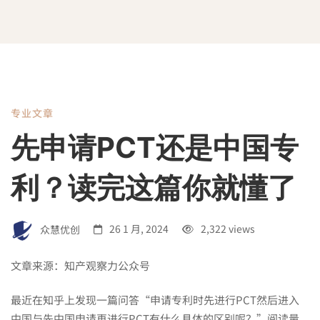
专业文章
先
先申请PCT还是中国专
申
利？读完这篇你就懂了
请
众慧优创
26 1 月, 2024
2,322 views
PCT
文章来源：知产观察力公众号
最近在知乎上发现一篇问答“申请专利时先进行PCT然后进入
中国与先中国申请再进行PCT有什么具体的区别呢？”阅读量