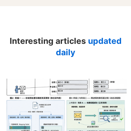
Interesting articles
updated
List
daily
Left
Large
Image