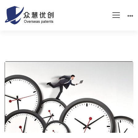
某
双
一
流