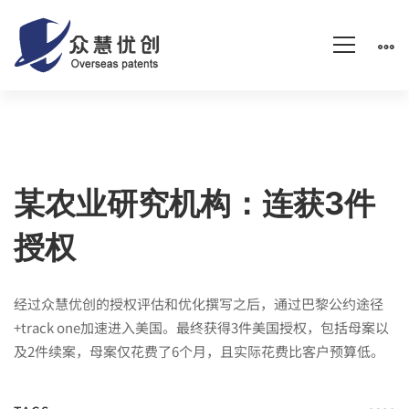
某
某农业研究机构：连获3件
授权
农
经过众慧优创的授权评估和优化撰写之后，通过巴黎公约途径
业
+track one加速进入美国。最终获得3件美国授权，包括母案以
及2件续案，母案仅花费了6个月，且实际花费比客户预算低。
研