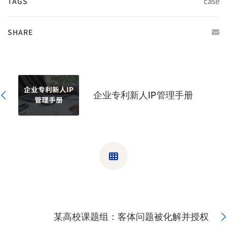
case
TAGS
究
SHARE
机
构：
企业专利新人IP管理手册
连
获
3
某高校课题组：客体问题被化解并授权