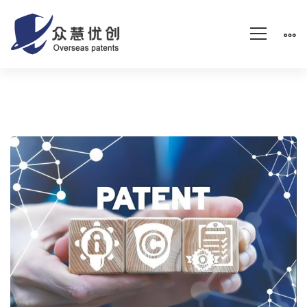
上
市
企
业：