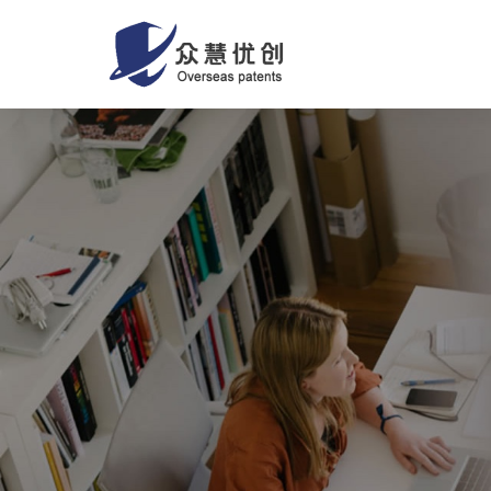
Rows
&
Columns