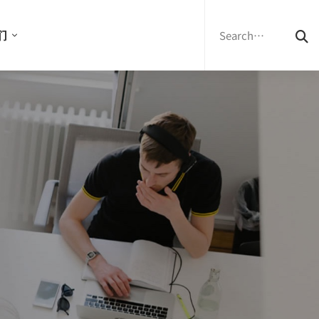
Search
for:
们